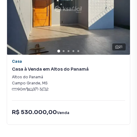
21
Casa
Casa à Venda em Altos do Panamá
Altos do Panamá
Campo Grande
,
MS
90
m²
3
3
2
R$ 530.000,00
Venda