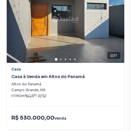
21
Casa
Casa à Venda em Altos do Panamá
Altos do Panamá
Campo Grande
,
MS
90
m²
3
3
2
R$ 530.000,00
Venda