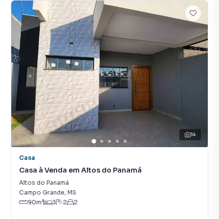
14
Casa
Casa à Venda em Altos do Panamá
Altos do Panamá
Campo Grande
,
MS
90
m²
3
2
2