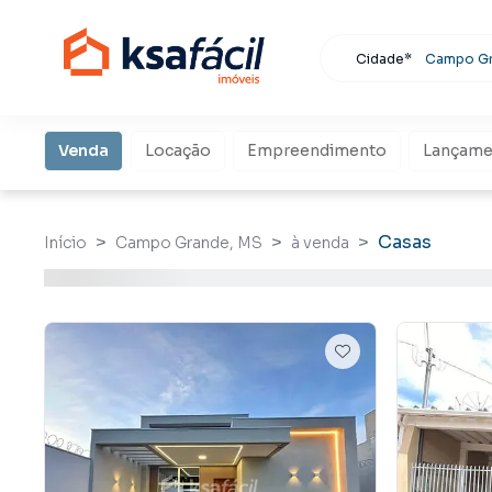
Cidade*
Campo G
Todas as cidades
Localidade
Campo Grande
Venda
Locação
Empreendimento
Lançame
Bu
Casas
Início
Campo Grande, MS
à venda