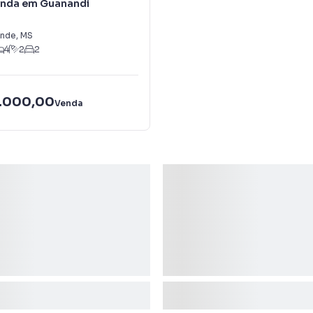
enda em Guanandi
nde
,
MS
4
2
2
.000,00
Venda