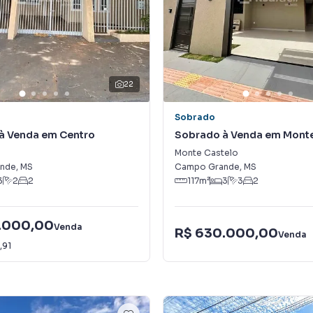
22
Sobrado
à Venda em Centro
Sobrado à Venda em Monte
Monte Castelo
nde
,
MS
Campo Grande
,
MS
3
2
2
117
m²
3
3
2
.000,00
Venda
R$ 630.000,00
Venda
,91