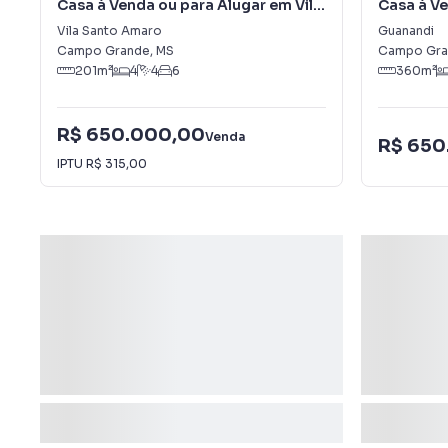
Casa à Venda ou para Alugar em Vila
Casa à V
Santo Amaro
Vila Santo Amaro
Guanandi
Campo Grande
,
MS
Campo Gra
201
m²
4
4
6
360
m²
R$ 650.000,00
Venda
R$ 650
IPTU
R$ 315,00