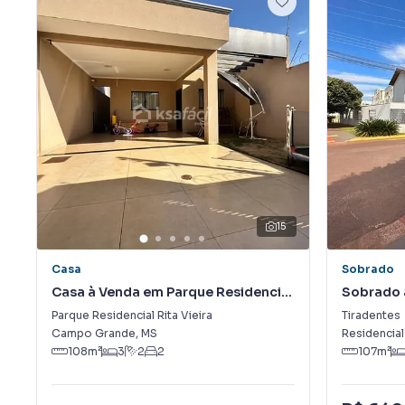
15
Casa
Sobrado
Casa à Venda em Parque Residencial
Sobrado 
Rita Vieira
Parque Residencial Rita Vieira
Tiradentes
Campo Grande
,
MS
Residencia
108
m²
3
2
2
107
m²