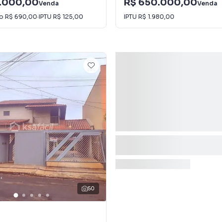
.000,00
R$ 650.000,00
Venda
Venda
io
R$ 690,00
·
IPTU
R$ 125,00
IPTU
R$ 1.980,00
50