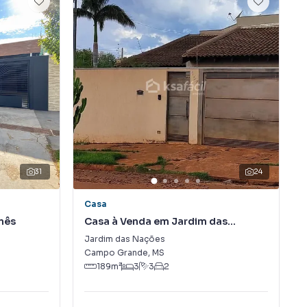
31
24
Casa
anês
Casa à Venda em Jardim das
Nações
Jardim das Nações
Campo Grande
,
MS
189
m²
3
3
2