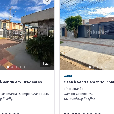
22
Casa
à Venda em Tiradentes
Casa à Venda em Sírio Lib
Sírio Libanês
l Dinamarca
·
Campo Grande
,
MS
Campo Grande
,
MS
3
3
2
179
m²
3
3
2