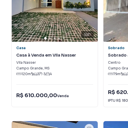
21
Casa
Sobrado
Casa à Venda em Vila Nasser
Sobrado 
Vila Nasser
Centro
Campo Grande
,
MS
Campo Gra
120
m²
3
3
4
79
m²
R$ 620
R$ 610.000,00
Venda
IPTU
R$ 180