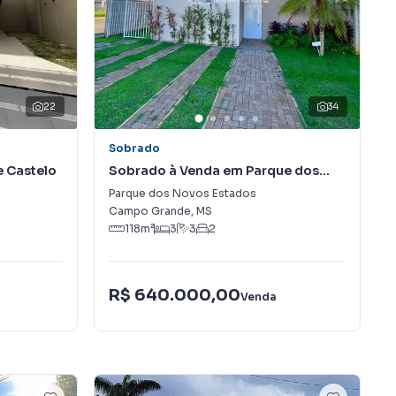
22
34
Sobrado
 Castelo
Sobrado à Venda em Parque dos
Novos Estados
Parque dos Novos Estados
Campo Grande
,
MS
118
m²
3
3
2
R$ 640.000,00
Venda