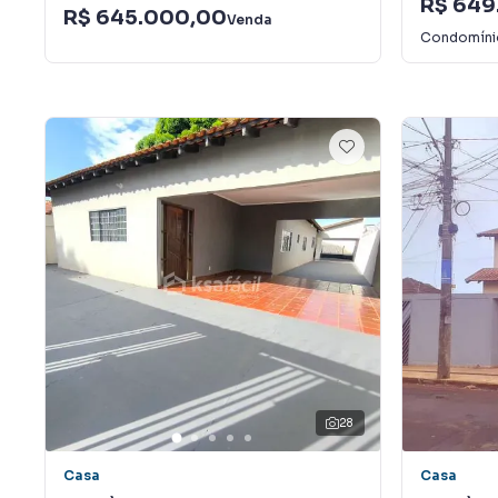
R$ 649
R$ 645.000,00
Venda
Condomín
28
Casa
Casa