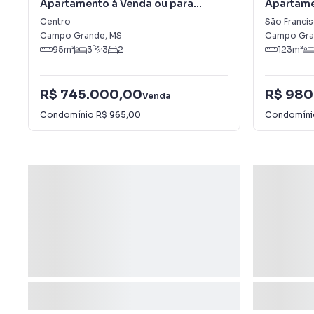
Apartamento à Venda ou para
Apartame
Alugar em Centro
Francisc
Centro
São Franci
Campo Grande
,
MS
Campo Gra
95
m²
3
3
2
123
m²
R$ 745.000,00
R$ 980
Venda
Condomínio
R$ 965,00
Condomín