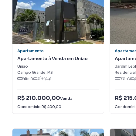
11
Apartamento
Apartame
Apartamento à Venda em Uniao
Apartame
Leblon
Uniao
Jardim Leb
Campo Grande
,
MS
Residencial
45
m²
2
1
1
77
m²
R$ 210.000,00
R$ 215
Venda
Condomínio
R$ 400,00
Condomín