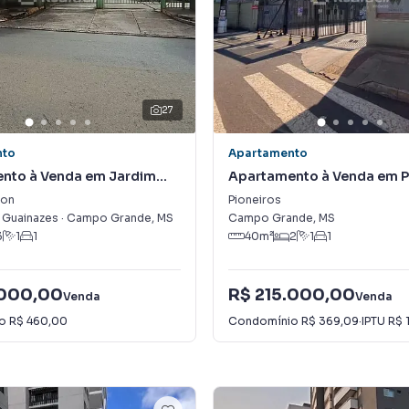
27
nto
Apartamento
nto à Venda em Jardim
Apartamento à Venda em P
lon
Pioneiros
 Guainazes
·
Campo Grande
,
MS
Campo Grande
,
MS
3
1
1
40
m²
2
1
1
.000,00
R$ 215.000,00
Venda
Venda
io
R$ 460,00
Condomínio
R$ 369,09
·
IPTU
R$ 