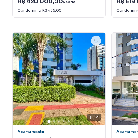
R$ 420.000,00
R$ 519
Venda
Condomínio
R$ 456,00
Condomín
32
Apartamento
Apartame