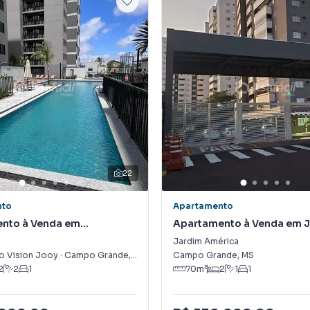
22
nto
Apartamento
nto à Venda em
Apartamento à Venda em 
es
América
Jardim América
 Vision Jooy
·
Campo Grande
,
MS
Campo Grande
,
MS
2
2
1
70
m²
2
1
1