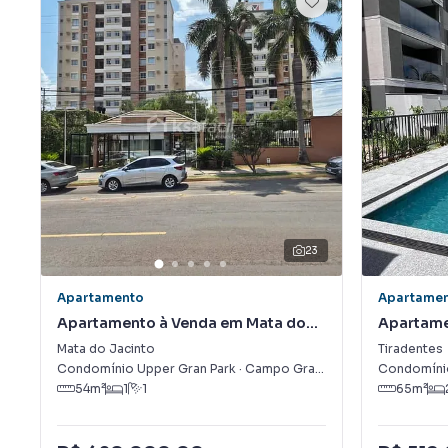
23
Apartamento
Apartame
Apartamento à Venda em Mata do
Apartame
Jacinto
Tiradent
Mata do Jacinto
Tiradentes
Condomínio Upper Gran Park
·
Campo Grande
,
MS
Condomínio
54
m²
1
1
65
m²