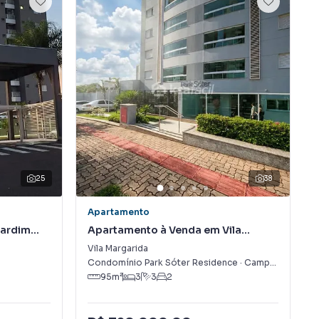
25
38
Apartamento
Jardim
Apartamento à Venda em Vila
Margarida
Vila Margarida
Condomínio Park Sóter Residence
·
Campo Grande
,
95
m²
3
3
2