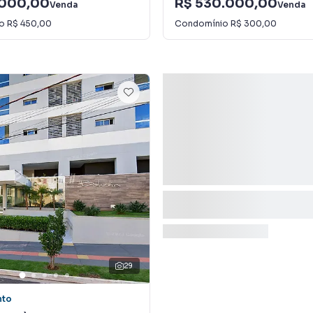
.000,00
R$ 530.000,00
Venda
Venda
io
R$ 450,00
Condomínio
R$ 300,00
29
nto