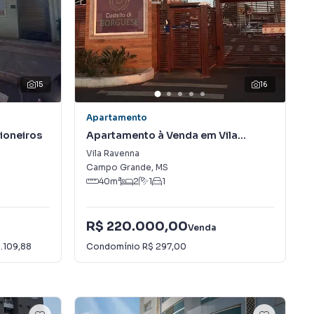
15
16
Apartamento
ioneiros
Apartamento à Venda em Vila
Ravenna
Vila Ravenna
Campo Grande
,
MS
40
m²
2
1
1
R$ 220.000,00
Venda
1.109,88
Condomínio
R$ 297,00