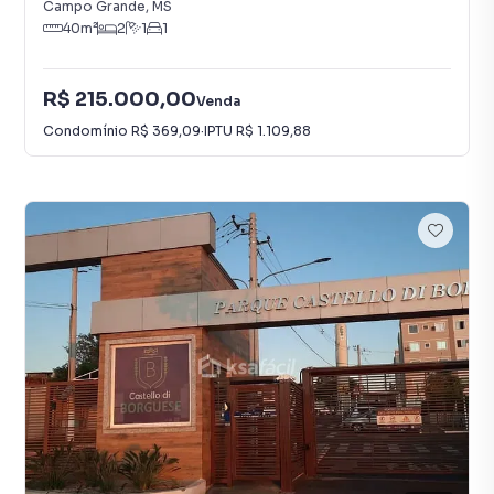
Campo Grande
,
MS
40
m²
2
1
1
R$ 215.000,00
Venda
Condomínio
R$ 369,09
·
IPTU
R$ 1.109,88