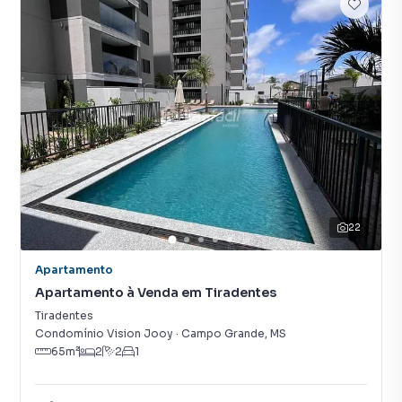
22
Apartamento
Apartamento à Venda em Tiradentes
Tiradentes
Condomínio Vision Jooy
·
Campo Grande
,
MS
65
m²
2
2
1