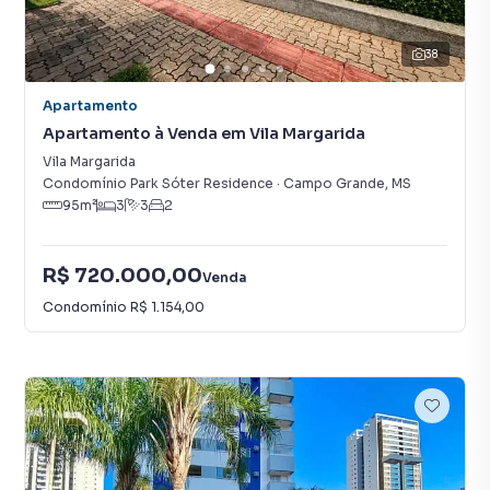
38
Apartamento
Apartamento à Venda em Vila Margarida
Vila Margarida
Condomínio Park Sóter Residence
·
Campo Grande
,
MS
95
m²
3
3
2
R$ 720.000,00
Venda
Condomínio
R$ 1.154,00