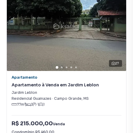
27
Apartamento
Apartamento à Venda em Jardim Leblon
Jardim Leblon
Residencial Guainazes
·
Campo Grande
,
MS
77
m²
3
1
1
R$ 215.000,00
Venda
Condomínio
R$ 460,00