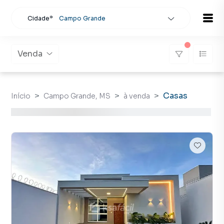
Cidade*
Campo Grande
Todas as cidades
Localidade
Campo Grande
Venda
Buscar
Casas
Início
Campo Grande, MS
à venda