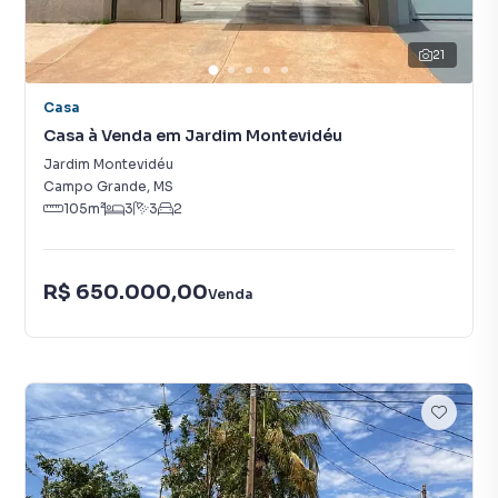
21
Casa
Casa à Venda em Jardim Montevidéu
Jardim Montevidéu
Campo Grande
,
MS
105
m²
3
3
2
R$ 650.000,00
Venda