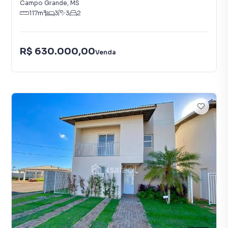
Campo Grande
,
MS
117
m²
3
3
2
R$ 630.000,00
Venda