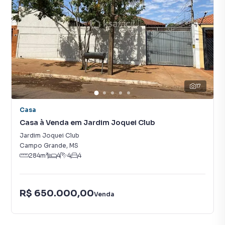
17
Casa
Casa à Venda em Jardim Joquei Club
Jardim Joquei Club
Campo Grande
,
MS
284
m²
4
4
4
R$ 650.000,00
Venda