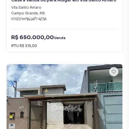
Casa à Venda ou para Alugar em Vila Santo Amaro
Vila Santo Amaro
Campo Grande
,
MS
201
m²
4
4
6
R$ 650.000,00
Venda
IPTU
R$ 315,00