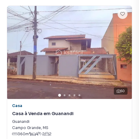
50
Casa
Casa à Venda em Guanandi
Guanandi
Campo Grande
,
MS
360
m²
4
2
2