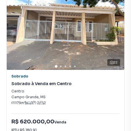
22
Sobrado
Sobrado à Venda em Centro
Centro
Campo Grande
,
MS
79
m²
3
2
2
R$ 620.000,00
Venda
IPTU
R$ 180,91