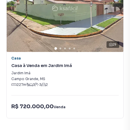
29
Casa
Casa à Venda em Jardim Imá
Jardim Imá
Campo Grande
,
MS
227
m²
3
3
2
R$ 720.000,00
Venda