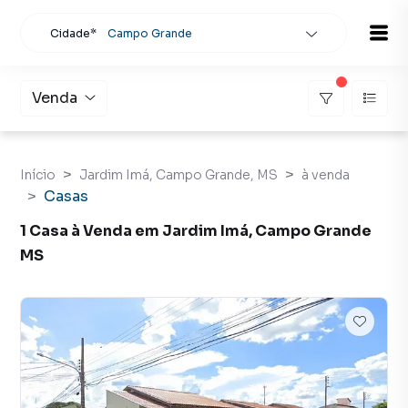
Cidade*
Campo Grande
Todas as cidades
Localidade
Campo Grande
Venda
Buscar
Início
Jardim Imá, Campo Grande, MS
à venda
Casas
1 Casa à Venda em Jardim Imá, Campo Grande
MS