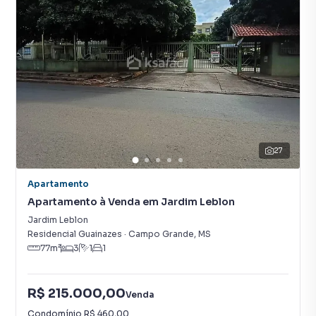
27
Apartamento
Apartamento à Venda em Jardim Leblon
Jardim Leblon
Residencial Guainazes
·
Campo Grande
,
MS
77
m²
3
1
1
R$ 215.000,00
Venda
Condomínio
R$ 460,00