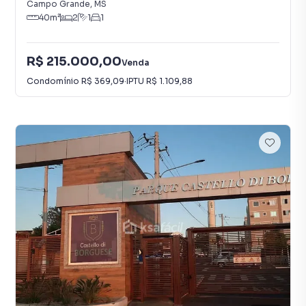
Campo Grande
,
MS
40
m²
2
1
1
R$ 215.000,00
Venda
Condomínio
R$ 369,09
·
IPTU
R$ 1.109,88