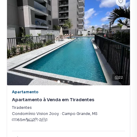
22
Apartamento
Apartamento à Venda em Tiradentes
Tiradentes
Condomínio Vision Jooy
·
Campo Grande
,
MS
65
m²
2
2
1