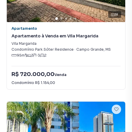
38
Apartamento
Apartamento à Venda em Vila Margarida
Vila Margarida
Condomínio Park Sóter Residence
·
Campo Grande
,
MS
95
m²
3
3
2
R$ 720.000,00
Venda
Condomínio
R$ 1.154,00