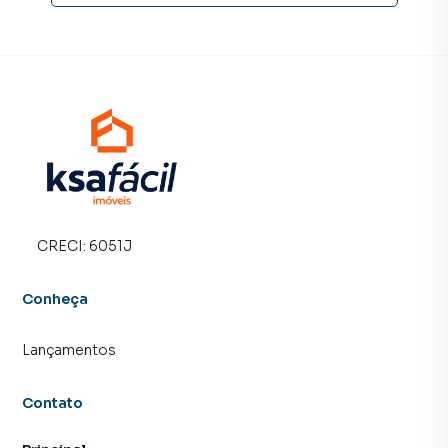
que aumenta muito o número de contatos interessados e
tendo como consequência uma maior chance de vender ou
alugar seu imóvel mais rápido. Contamos também com um
time de programadores, corretores treinados e uma
central de atendimento preparada para atender
proprietários e inquilinos.
CRECI:
6051J
Conheça
Lançamentos
Contato