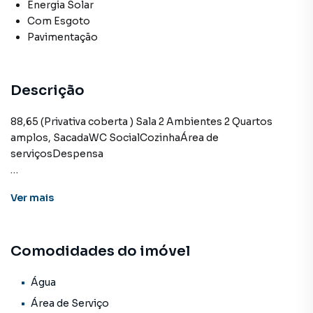
Energia Solar
Com Esgoto
Pavimentação
Descrição
88,65 (Privativa coberta ) Sala 2 Ambientes 2 Quartos
amplos, SacadaWC SocialCozinhaÁrea de
serviçosDespensa
Ver
mais
Apartamento para Venda em região valorizada do bairro
Centro, em Campo Grande. Não encontrou o que
procurava ou deseja mais informações sobre
Comodidades do imóvel
Apartamento em Campo Grande? Entre em contato com
nossa equipe pelo telefone (67) 3213-4243.
Água
A KSA FACIL IMOVEIS tem mais opções de apartamentos,
Área de Serviço