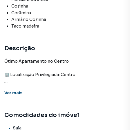
Cozinha
Cerâmica
Armário Cozinha
Taco madeira
Descrição
Ótimo Apartamento no Centro
🏢 Localização Privilegiada: Centro
Espaço Amplo: 80m²
Ver
mais
Características:
03 quartos
02 banheiros
Comodidades do imóvel
Sala para dois ambientes
Cozinha com área de serviço separada
Garagem rotativa para 1 carro
Sala