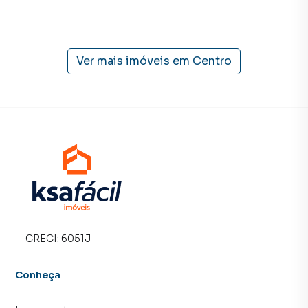
Campo Grande, especialmente em Centro. Isso porque
temos uma equipe de marketing digital focada em produzir
campanhas específicas para Campo Grande, o que
aumenta muito o número de contatos interessados e
Ver mais imóveis em
Centro
tendo como consequência uma maior chance de vender ou
alugar seu imóvel mais rápido. Contamos também com um
time de programadores, corretores treinados e uma
central de atendimento preparada para atender
proprietários e inquilinos.
CRECI:
6051J
Conheça