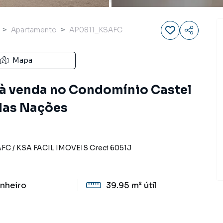
Apartamento
AP0811_KSAFC
Mapa
à venda no Condomínio Castel
 das Nações
AFC
/
KSA FACIL IMOVEIS
Creci
6051J
nheiro
39.95 m²
útil