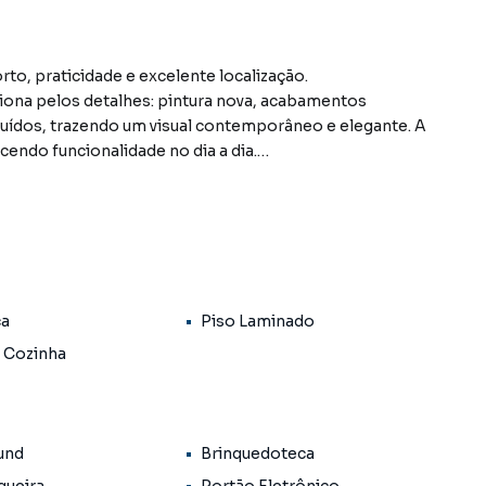
o, praticidade e excelente localização.
ona pelos detalhes: pintura nova, acabamentos
uídos, trazendo um visual contemporâneo e elegante. A
endo funcionalidade no dia a dia.
condicionado, teto com plafons novos que
 com box em blindex recém-instalado, garantindo mais
 acesso fácil a transporte, comércios e tudo que você
ca
Piso Laminado
 Cozinha
a.
und
Brinquedoteca