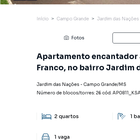
Início
Campo Grande
Jardim das Nações
Fotos
Apartamento encantador 
Franco, no bairro Jardim
Jardim das Nações
-
Campo Grande
/
MS
Número de blocos/torres:
26
cód.
AP0811_KS
2
quartos
1
ba
1
vaga