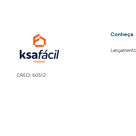
Conheça
Lançament
CRECI:
6051J