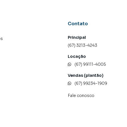
tores treinados e uma central de atendimento
nos.
Contato
Principal
os
(67) 3213-4243
Locação
(67) 99111-4005
Vendas (plantão)
(67) 99234-1909
Fale conosco