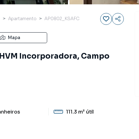
s
Apartamento
AP0802_KSAFC
Mapa
- HVM Incorporadora, Campo
anheiros
111.3 m²
útil