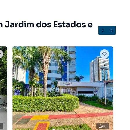
m Jardim dos Estados e
 do bairro Jardim dos Estados, em Campo Grande. Não
nformações sobre Apartamento em Campo Grande? Entre
7) 3213-4243.
0
32