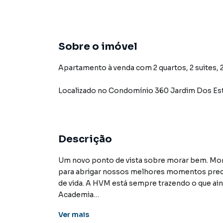
Sobre o imóvel
Apartamento à venda com 2 quartos, 2 suites, 2
Localizado
no Condomínio
360 Jardim Dos Es
Descrição
Um novo ponto de vista sobre morar bem. Morar.
para abrigar nossos melhores momentos preci
de vida. A HVM está sempre trazendo o que aind
Academia
Bicicletário
Ver
mais
Brinquedoteca