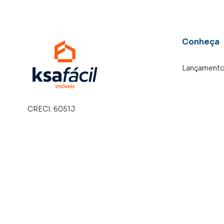
também com um time de programadores, corre
preparada para atender proprietários e inquili
Conheça
Lançament
CRECI:
6051J