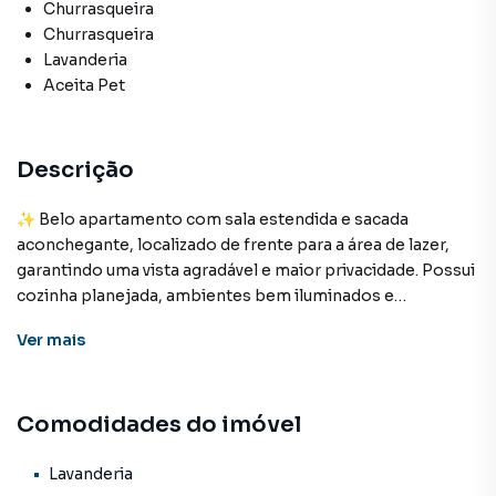
Churrasqueira
Churrasqueira
Lavanderia
Aceita Pet
Descrição
✨ Belo apartamento com sala estendida e sacada
aconchegante, localizado de frente para a área de lazer,
garantindo uma vista agradável e maior privacidade. Possui
cozinha planejada, ambientes bem iluminados e
integrados, oferecendo praticidade no dia a dia.
Ver
mais
O condomínio conta com área de lazer completa, ideal
para momentos de descanso e diversão com a família.
Comodidades do imóvel
Uma opção perfeita para quem busca conforto,
sofisticação, segurança e qualidade de vida.
Lavanderia