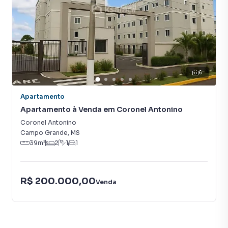
que aumenta muito o número de contatos interessados e
tendo como consequência uma maior chance de vender ou
alugar seu imóvel mais rápido. Contamos também com um
time de programadores, corretores treinados e uma
central de atendimento preparada para atender
proprietários e inquilinos.
6
Apartamento
Apartamento à Venda em Coronel Antonino
Coronel Antonino
Campo Grande
,
MS
39
m²
2
1
1
R$ 200.000,00
Venda