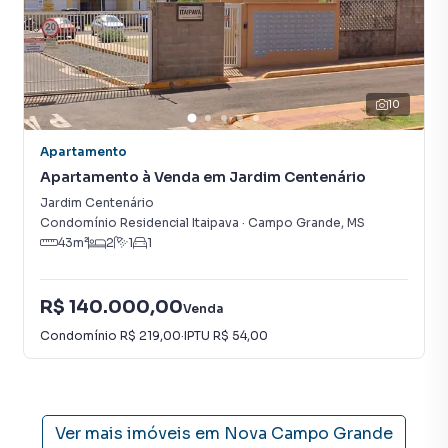
Isso porque temos uma equipe de marketing digital focada
em produzir campanhas específicas para Campo Grande, o
que aumenta muito o número de contatos interessados e
tendo como consequência uma maior chance de vender ou
alugar seu imóvel mais rápido. Contamos também com um
10
time de programadores, corretores treinados e uma
central de atendimento preparada para atender
Apartamento
proprietários e inquilinos.
Apartamento à Venda em Jardim Centenário
Jardim Centenário
Condomínio Residencial Itaipava
·
Campo Grande
,
MS
43
m²
2
1
1
R$ 140.000,00
Venda
Condomínio
R$ 219,00
·
IPTU
R$ 54,00
Ver mais imóveis em
Nova Campo Grande