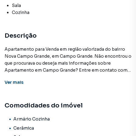
Sala
Cozinha
Descrição
Apartamento para Venda em região valorizada do bairro
Nova Campo Grande, em Campo Grande. Não encontrou o
que procurava ou deseja mais informações sobre
Apartamento em Campo Grande? Entre em contato com
nossa equipe pelo telefone (67) 3213-4243.
Ver
mais
A KSA FACIL IMOVEIS tem mais opções de apartamentos,
casas residenciais e comerciais, sobrados, terrenos, lojas
Comodidades do imóvel
e barracões para venda ou locação, além de
empreendimentos em construção ou lançamentos na
planta em Nova Campo Grande e em outras regiões de
Armário Cozinha
Campo Grande. Aqui você encontra milhares de ofertas
Cerâmica
para encontrar o imóvel que mais combina com seu estilo