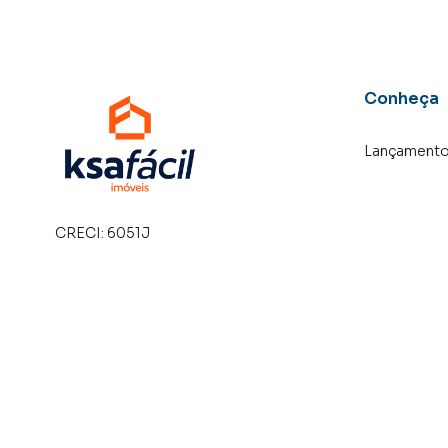
Conheça
Lançament
CRECI:
6051J