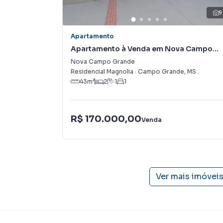
preparada para atender proprietários e inquili
9
Apartamento
Apartamento à Venda em Nova Campo
Grande
Nova Campo Grande
Residencial Magnolia
·
Campo Grande
,
MS
43
m²
2
1
1
R$ 170.000,00
Venda
Ver mais imóvei