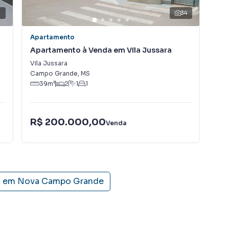
nos.
34
Apartamento
Apa
Apartamento à Venda em Vila Jussara
Ap
Na
Vila Jussara
Jar
Campo Grande
,
MS
Cam
39
m²
2
1
1
R$
R$ 200.000,00
Venda
Con
s em
Nova Campo Grande