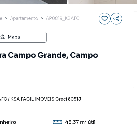
e
Apartamento
AP0819_KSAFC
Mapa
ova Campo Grande, Campo
AFC
/
KSA FACIL IMOVEIS
Creci
6051J
nheiro
43.37 m²
útil