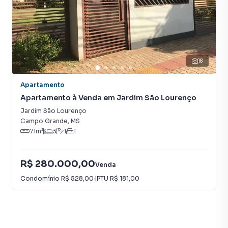
Campo Grande, especialmente em Parque Residencial Rita
Vieira. Isso porque temos uma equipe de marketing digital
focada em produzir campanhas específicas para Campo
Grande, o que aumenta muito o número de contatos
interessados e tendo como consequência uma maior
18
chance de vender ou alugar seu imóvel mais rápido.
Contamos também com um time de programadores,
Apartamento
corretores treinados e uma central de atendimento
Apartamento à Venda em Jardim São Lourenço
preparada para atender proprietários e inquilinos.
Jardim São Lourenço
Campo Grande
,
MS
71
m²
3
1
1
R$ 280.000,00
Venda
Condomínio
R$ 528,00
·
IPTU
R$ 181,00