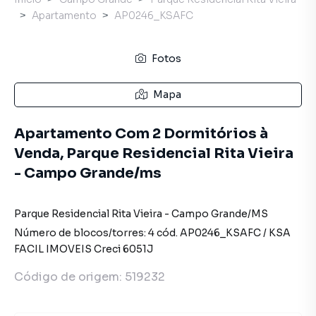
Apartamento
AP0246_KSAFC
Fotos
Mapa
Apartamento Com 2 Dormitórios à
Venda, Parque Residencial Rita Vieira
- Campo Grande/ms
Parque Residencial Rita Vieira
-
Campo Grande
/
MS
Número de blocos/torres:
4
cód.
AP0246_KSAFC
/
KSA
FACIL IMOVEIS
Creci
6051J
Código de origem:
519232