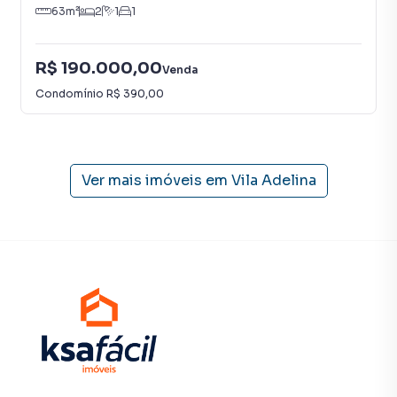
63
m²
2
1
1
time de programadores, corretores treinados e uma
central de atendimento preparada para atender
proprietários e inquilinos.
R$ 190.000,00
Venda
Condomínio
R$ 390,00
Ver mais imóveis em
Vila Adelina