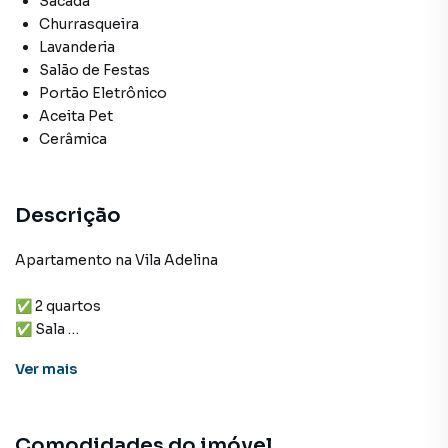
Sacada
Churrasqueira
Lavanderia
Salão de Festas
Portão Eletrônico
Aceita Pet
Cerâmica
Descrição
Apartamento na Vila Adelina
✅ 2 quartos
✅ Sala
✅ Cozinha
Ver
mais
✅ Banheiro social
✅ Área de serviço coberta
✅ 1 vaga coberta
Comodidades do imóvel
✅ Sacada