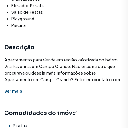
Elevador Privativo
Salão de Festas
Playground
Piscina
Descrição
Apartamento para Venda em região valorizada do bairro
Vila Ravenna, em Campo Grande. Não encontrou o que
procurava ou deseja mais informações sobre
Apartamento em Campo Grande? Entre em contato com
nossa equipe pelo telefone (67) 3213-4243.
Ver
mais
A KSA FACIL IMOVEIS tem mais opções de apartamentos,
casas residenciais e comerciais, sobrados, terrenos, lojas
Comodidades do imóvel
e barracões para venda ou locação, além de
empreendimentos em construção ou lançamentos na
planta em Vila Ravenna e em outras regiões de Campo
Piscina