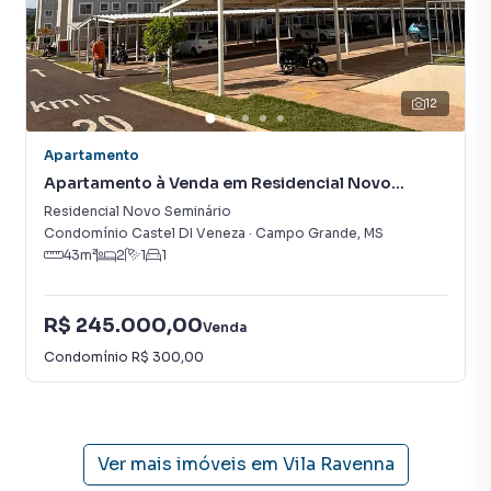
12
Apartamento
Apartamento à Venda em Residencial Novo
Seminário
Residencial Novo Seminário
Condomínio Castel DI Veneza
·
Campo Grande
,
MS
43
m²
2
1
1
R$ 245.000,00
Venda
Condomínio
R$ 300,00
Ver mais imóveis em
Vila Ravenna