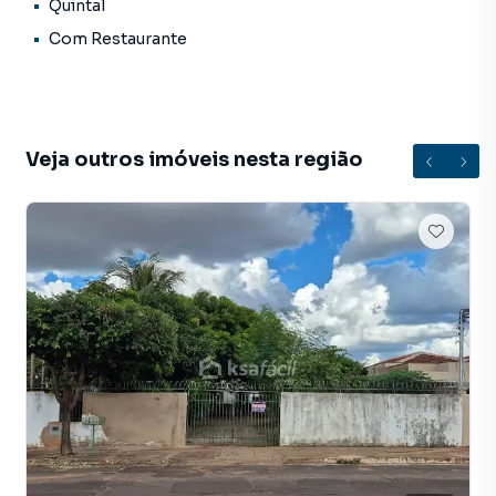
Quintal
encontrar o imóvel que mais combina com seu estilo de
Com Restaurante
vida.
Negocie seu imóvel de forma totalmente online, com
segurança e tranquilidade. Na KSA FACIL IMOVEIS você
consegue comprar ou alugar um imóvel em Campo Grande
Veja outros imóveis nesta região
mesmo não estando na cidade e com a praticidade de
fazer tudo online, direto do seu computador ou
smartphone. Nós criamos soluções inovadoras para
simplificar a relação de proprietários, inquilinos e
compradores com o mercado imobiliário.
Anuncie seu imóvel! É fácil, rápido e gratuito! A KSA FACIL
IMOVEIS é uma imobiliária digital com imóveis em diversas
cidades do Brasil, incluindo Campo Grande.
Na KSA FACIL IMOVEIS você consegue vender ou alugar
seu imóvel muito mais rápido do que em imobiliárias
tradicionais. Já vendemos e locamos diversos imóveis em