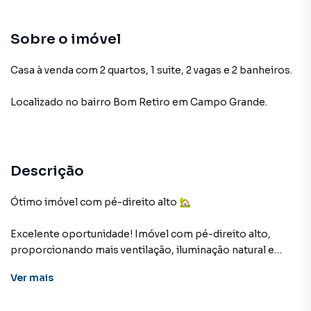
Sobre o imóvel
Casa à venda com 2 quartos, 1 suite, 2 vagas e 2 banheiros.
Localizado
no bairro Bom Retiro
em Campo Grande
.
Descrição
Ótimo imóvel com pé-direito alto 🏡
Excelente oportunidade! Imóvel com pé-direito alto,
proporcionando mais ventilação, iluminação natural e
sensação de amplitude — um diferencial que valoriza o
Ver
mais
espaço.