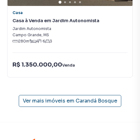
mesmo não estando na cidade e com a praticidade de
Casa
fazer tudo online, direto do seu computador ou
Casa à Venda em Jardim Autonomista
smartphone. Nós criamos soluções inovadoras para
simplificar a relação de proprietários, inquilinos e
Jardim Autonomista
compradores com o mercado imobiliário.
Campo Grande
,
MS
280
m²
4
6
3
Anuncie seu imóvel! É fácil, rápido e gratuito! A KSA FACIL
IMOVEIS é uma imobiliária digital com imóveis em diversas
R$ 1.350.000,00
cidades do Brasil, incluindo Campo Grande.
Venda
Na KSA FACIL IMOVEIS você consegue vender ou alugar
seu imóvel muito mais rápido do que em imobiliárias
tradicionais. Já vendemos e locamos diversos imóveis em
Campo Grande, especialmente em Carandá Bosque. Isso
Ver mais imóveis em
Carandá Bosque
porque temos uma equipe de marketing digital focada em
produzir campanhas específicas para Campo Grande, o
que aumenta muito o número de contatos interessados e
tendo como consequência uma maior chance de vender ou
alugar seu imóvel mais rápido. Contamos também com um