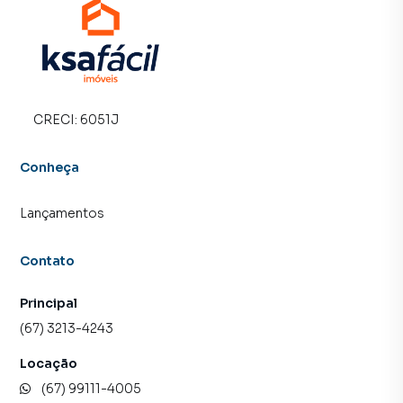
time de programadores, corretores treinados e uma
central de atendimento preparada para atender
proprietários e inquilinos.
CRECI:
6051J
Conheça
Lançamentos
Contato
Principal
(67) 3213-4243
Locação
(67) 99111-4005