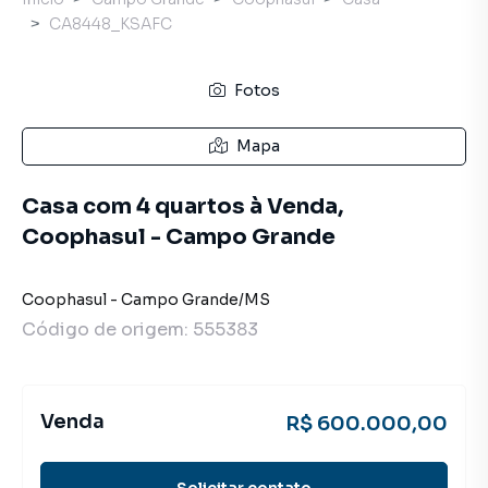
CA8448_KSAFC
Fotos
Mapa
Casa com 4 quartos à Venda,
Coophasul - Campo Grande
Coophasul
-
Campo Grande
/
MS
Código de origem:
555383
Venda
R$ 600.000,00
Solicitar contato