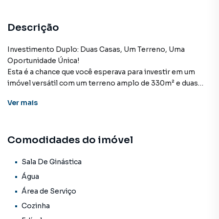
Descrição
Investimento Duplo: Duas Casas, Um Terreno, Uma
Oportunidade Única!
Esta é a chance que você esperava para investir em um
imóvel versátil com um terreno amplo de 330m² e duas
casas completas. Aqui estão as características dessa
Ver
mais
oferta única:
Casa Principal (182m²):
Comodidades do imóvel
Sala Espaçosa: Um ambiente acolhedor e ideal para reunir
a família e os amigos.
Cozinha Funcional: Uma cozinha prática e bem equipada
Sala De Ginástica
para suas deliciosas refeições.
Água
1 Suíte e 3 Quartos: Quartos espaçosos para acomodar a
Área de Serviço
família com conforto.
Cozinha
Varanda na Frente: Um espaço para relaxar e desfrutar da
brisa.