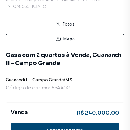
CA8565_KSAFC
Fotos
Mapa
Casa com 2 quartos à Venda, Guanandi
II - Campo Grande
Guanandi II
-
Campo Grande
/
MS
Código de origem:
654402
Venda
R$ 240.000,00
Solicitar contato