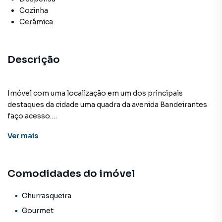
Cozinha
Cerâmica
Descrição
Imóvel com uma localização em um dos principais
destaques da cidade uma quadra da avenida Bandeirantes
faço acesso.
Uma casa ampla com conforto e comodidade para o bem
Ver
mais
estar de toda a sua família.
Vocês merecem essa conquista!!!
Sala de visita
Comodidades do imóvel
Sala de jantar
1suítes com planejado
2 quarto sendo 1 planejado
Churrasqueira
1 WC social
Gourmet
Cozinha planejada