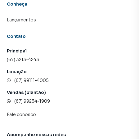
Conheça
proprietários e inquilinos.
Lançamentos
Contato
Principal
(67) 3213-4243
Locação
(67) 99111-4005
Vendas (plantão)
(67) 99234-1909
Fale conosco
Acompanhe nossas redes