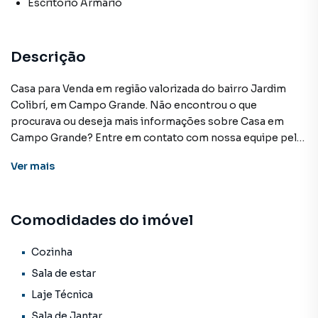
Escritório Armário
Descrição
Casa para Venda em região valorizada do bairro Jardim
Colibrí, em Campo Grande. Não encontrou o que
procurava ou deseja mais informações sobre Casa em
Campo Grande? Entre em contato com nossa equipe pelo
telefone (67) 3213-4243.
Ver
mais
A KSA FACIL IMOVEIS tem mais opções de apartamentos,
casas residenciais e comerciais, sobrados, terrenos, lojas
Comodidades do imóvel
e barracões para venda ou locação, além de
empreendimentos em construção ou lançamentos na
planta em Jardim Colibrí e em outras regiões de Campo
Cozinha
Grande. Aqui você encontra milhares de ofertas para
Sala de estar
encontrar o imóvel que mais combina com seu estilo de
Laje Técnica
vida.
Sala de Jantar