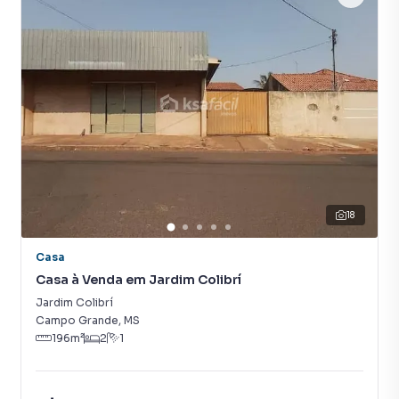
que aumenta muito o número de contatos interessados e
tendo como consequência uma maior chance de vender ou
alugar seu imóvel mais rápido. Contamos também com um
time de programadores, corretores treinados e uma
central de atendimento preparada para atender
proprietários e inquilinos.
18
Casa
Casa à Venda em Jardim Colibrí
Jardim Colibrí
Campo Grande
,
MS
196
m²
2
1