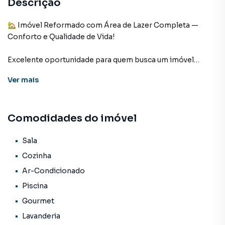
Descrição
🏡 Imóvel Reformado com Área de Lazer Completa —
Conforto e Qualidade de Vida!
Excelente oportunidade para quem busca um imóvel
pronto para morar, com ambientes bem planejados e uma
Ver
mais
área de lazer perfeita para momentos em família e com
amigos.
Comodidades do imóvel
✨ Diferenciais do imóvel:
- Casa totalmente reformada
- Área de lazer completa com:
Sala
- Piscina
Cozinha
- Churrasqueira
Ar-Condicionado
- Fogão de alta pressão
Piscina
- Pequeno pomar com árvores frutíferas (laranja, limão,
acerola, cajamanga e outras)
Gourmet
- Ambientes com ar-condicionado
Lavanderia
- Varanda ampla e aconchegante