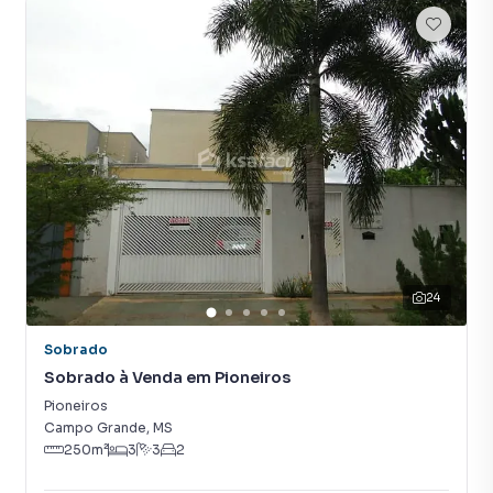
tradicionais. Já vendemos e locamos diversos imóveis em
Campo Grande, especialmente em Jardim das Nações.
Isso porque temos uma equipe de marketing digital focada
em produzir campanhas específicas para Campo Grande, o
que aumenta muito o número de contatos interessados e
tendo como consequência uma maior chance de vender ou
alugar seu imóvel mais rápido. Contamos também com um
time de programadores, corretores treinados e uma
central de atendimento preparada para atender
proprietários e inquilinos.
24
Sobrado
Sobrado à Venda em Pioneiros
Pioneiros
Campo Grande
,
MS
250
m²
3
3
2