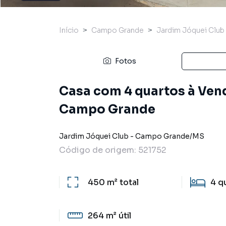
Início
Campo Grande
Jardim Jóquei Club
Fotos
Casa com 4 quartos à Vend
Campo Grande
Jardim Jóquei Club
-
Campo Grande
/
MS
Código de origem:
521752
450 m²
total
4
q
264 m²
útil