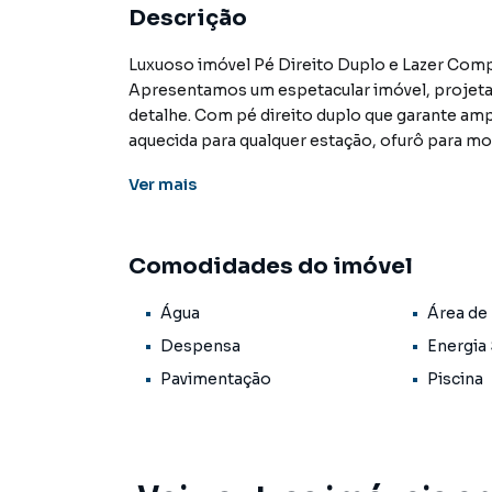
Descrição
Luxuoso imóvel Pé Direito Duplo e Lazer Completo – Porteira Fechada
Apresentamos um espetacular imóvel, projetad
detalhe. Com pé direito duplo que garante amp
aquecida para qualquer estação, ofurô para momentos de bem-estar
Localização privilegiada, este imóvel é a combi
Ver
mais
surpreenda-se com cada detalhe!
Comodidades do imóvel
Casa para Venda em região valorizada do bair
encontrou o que procurava ou deseja mais i
Água
Área de
contato com nossa equipe pelo telefone (67) 
Despensa
Energia 
A KSA FACIL IMOVEIS tem mais opções de apar
Pavimentação
Piscina
terrenos, lojas e barracões para venda ou l
lançamentos na planta em Jardim Jóquei Club
encontra milhares de ofertas para encontrar o