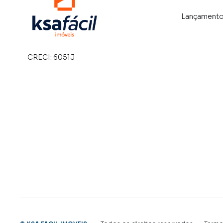
Lançament
CRECI:
6051J