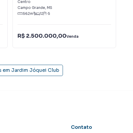
Centro
Vila
Campo Grande
,
MS
Cam
562
m²
12
5
R$ 2.500.000,00
R$
Venda
s em
Jardim Jóquei Club
Contato