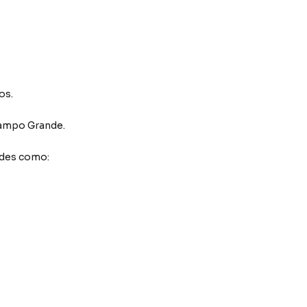
os.
ampo Grande
.
ades como: