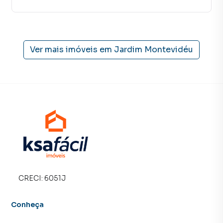
tradicionais. Já vendemos e locamos diversos imóveis em
Campo Grande, especialmente em Jardim Montevidéu.
Isso porque temos uma equipe de marketing digital focada
em produzir campanhas específicas para Campo Grande, o
Ver mais imóveis em
Jardim Montevidéu
que aumenta muito o número de contatos interessados e
tendo como consequência uma maior chance de vender ou
alugar seu imóvel mais rápido. Contamos também com um
time de programadores, corretores treinados e uma
central de atendimento preparada para atender
proprietários e inquilinos.
CRECI:
6051J
Conheça