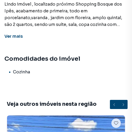
Lindo imóvel , localizado próximo Shopping Bosque dos
Ipês, acabamento de primeira, todo em
porcelanato,varanda , jardim com floreira, amplo quintal,
são 2 quartos, sendo um suíte, sala, copa cozinha com
detalhe em gesso rebaixado, banheiro social com nichos,
Ver
mais
áreade serviço , será instalada uma churrasqueira, cerca
elétrica, laje.agende sua visita !!
Comodidades do imóvel
Casa para Venda em região valorizada do bairro Jardim
Montevidéu, em Campo Grande. Não encontrou o que
Cozinha
procurava ou deseja mais informações sobre Casa em
Campo Grande? Entre em contato com nossa equipe pelo
telefone (67) 3213-4243.
Veja outros imóveis nesta região
A KSA FACIL IMOVEIS tem mais opções de apartamentos,
casas residenciais e comerciais, sobrados, terrenos, lojas
e barracões para venda ou locação, além de
empreendimentos em construção ou lançamentos na