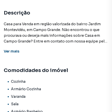
Descrição
Casa para Venda em região valorizada do bairro Jardim
Montevidéu, em Campo Grande. Não encontrou o que
procurava ou deseja mais informações sobre Casa em
Campo Grande? Entre em contato com nossa equipe pelo
telefone (67) 3213-4243.
Ver
mais
A KSA FACIL IMOVEIS tem mais opções de apartamentos,
casas residenciais e comerciais, sobrados, terrenos, lojas
Comodidades do imóvel
e barracões para venda ou locação, além de
empreendimentos em construção ou lançamentos na
planta em Jardim Montevidéu e em outras regiões de
Cozinha
Campo Grande. Aqui você encontra milhares de ofertas
Armário Cozinha
para encontrar o imóvel que mais combina com seu estilo
Varanda
de vida.
Sala
Negocie seu imóvel de forma totalmente online, com
Armário Banheiro