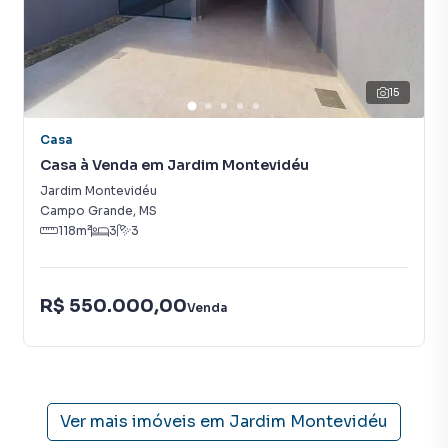
tendo como consequência uma maior chance de vender ou
alugar seu imóvel mais rápido. Contamos também com um
time de programadores, corretores treinados e uma
central de atendimento preparada para atender
15
proprietários e inquilinos.
Casa
Casa à Venda em Jardim Montevidéu
Jardim Montevidéu
Campo Grande
,
MS
118
m²
3
3
R$ 550.000,00
Venda
Ver mais imóveis em
Jardim Montevidéu