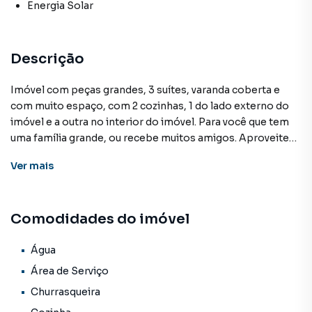
Energia Solar
Descrição
Imóvel com peças grandes, 3 suítes, varanda coberta e
com muito espaço, com 2 cozinhas, 1 do lado externo do
imóvel e a outra no interior do imóvel. Para você que tem
uma família grande, ou recebe muitos amigos. Aproveite
essa oportunidade, agende sua visita.
Ver
mais
Casa para Venda em região valorizada do bairro Jardim
Comodidades do imóvel
São Conrado, em Campo Grande. Não encontrou o que
procurava ou deseja mais informações sobre Casa em
Campo Grande? Entre em contato com nossa equipe pelo
Água
telefone (67) 3213-4243.
Área de Serviço
Churrasqueira
A KSA FACIL IMOVEIS tem mais opções de apartamentos,