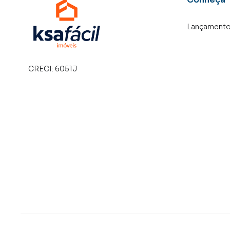
Lançament
CRECI:
6051J