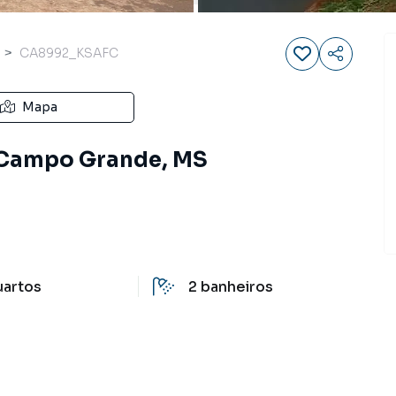
CA8992_KSAFC
Mapa
, Campo Grande, MS
uartos
2
banheiros