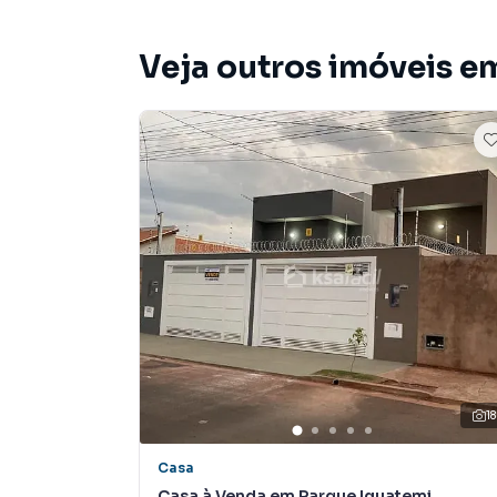
Anuncie seu imóvel! É fácil, rápido e gratuito!
imóveis em diversas cidades do Brasil, inclui
Veja outros imóveis e
Na KSA FACIL IMOVEIS você consegue vender o
imobiliárias tradicionais. Já vendemos e lo
em Nova Lima. Isso porque temos uma equipe 
específicas para Campo Grande, o que aument
como consequência uma maior chance de vend
com um time de programadores, corretores tr
atender proprietários e inquilinos.
18
Casa
Casa à Venda em Parque Iguatemi