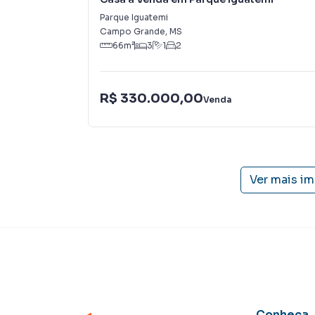
Parque Iguatemi
Campo Grande
,
MS
66
m²
3
1
2
R$ 330.000,00
Venda
Ver mais i
Conheça