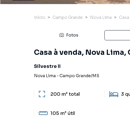
Início
Campo Grande
Nova Lima
Casa
Fotos
Casa à venda, Nova Lima
Silvestre II
Nova Lima
-
Campo Grande
/
MS
200 m²
total
3
q
105 m²
útil