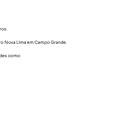
ros.
ro Nova Lima
em Campo Grande
.
ades como: