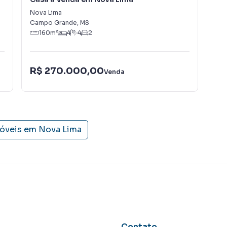
Nova Lima
Jar
Campo Grande
,
MS
Cam
160
m²
4
4
2
R$ 270.000,00
R$
Venda
móveis em
Nova Lima
Contato