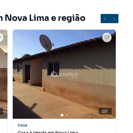
 A KSA FACIL IMOVEIS é uma imobiliária digital com
ndo Campo Grande.
m Nova Lima e região
u alugar seu imóvel muito mais rápido do que em
camos diversos imóveis em Campo Grande, especialmente
de marketing digital focada em produzir campanhas
a muito o número de contatos interessados e tendo
er ou alugar seu imóvel mais rápido. Contamos também
einados e uma central de atendimento preparada para
2
Casa
Ca
Casa à Venda em Nova Lima
Ca