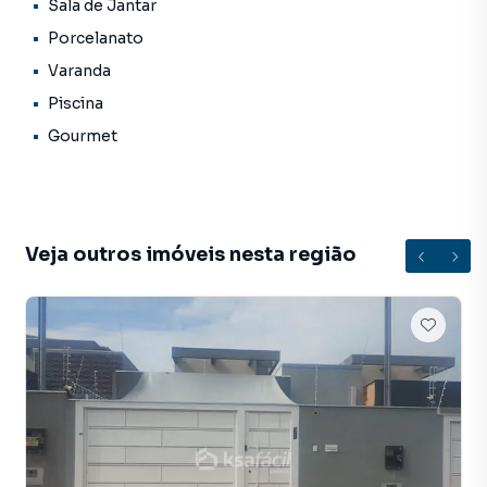
Sala de Jantar
Porcelanato
Sala e cozinha com conceito integrado e móveis
planejados de excelente qualidade
Varanda
Piscina
Área gourmet completa com churrasqueira e lavabo
Gourmet
Lavanderia coberta e fechada
Amplo espaço no fundo para piscina, edícula ou o que sua
imaginação mandar!
Veja outros imóveis nesta região
📍 Bairro em constante crescimento e valorização, com
fácil acesso, infraestrutura completa e um ambiente
familiar e tranquilo.
🚨 Pronta para morar! Imóveis assim não ficam disponíveis
por muito tempo.
💬 Agende sua visita e venha se encantar pessoalmente.