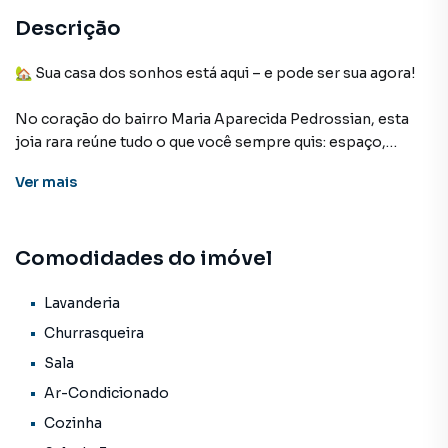
Descrição
🏡 Sua casa dos sonhos está aqui – e pode ser sua agora!
No coração do bairro Maria Aparecida Pedrossian, esta
joia rara reúne tudo o que você sempre quis: espaço,
conforto, estilo e praticidade!
Ver
mais
✨ Design moderno e funcional, com ambientes pensados
para valorizar o seu dia a dia e proporcionar bem-estar em
Comodidades do imóvel
cada detalhe.
📐 455m² de terreno e 122m² de área construída, com
Lavanderia
possibilidade de futuras ampliações – ideal para quem
Churrasqueira
pensa grande!
Sala
Ar-Condicionado
🔑 Destaques do imóvel:
Cozinha
3 quartos (sendo 1 suíte espaçosa)