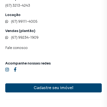
alugar seu imóvel mais rápido. Contamos também com um
(67) 3213-4243
time de programadores, corretores treinados e uma
central de atendimento preparada para atender
Locação
proprietários e inquilinos.
(67) 99111-4005
Vendas (plantão)
(67) 99234-1909
Fale conosco
Acompanhe nossas redes
Cadastre seu imóvel