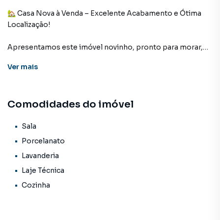
🏡 Casa Nova à Venda – Excelente Acabamento e Ótima
Localização!
Apresentamos este imóvel novinho, pronto para morar,
com ótimo padrão de acabamento e localizado entre os
Ver
mais
bairros Caiobá e Riviera Park, uma região em constante
valorização e com fácil acesso a comércios, escolas e
serviços.
Comodidades do imóvel
✨ Detalhes do Imóvel:
Sala
Terreno: 180 m²
Porcelanato
Lavanderia
Área construída: 46 m²
Laje Técnica
Casa nova, moderna e muito bem acabada
Cozinha
Sala aconchegante integrada à cozinha