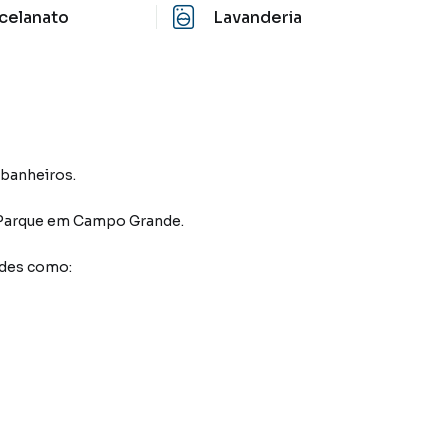
celanato
Lavanderia
2 banheiros.
 Parque
em Campo Grande
.
ades como: