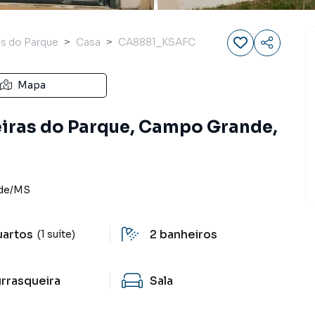
as do Parque
Casa
CA8881_KSAFC
Mapa
eiras do Parque, Campo Grande,
de
/
MS
uartos
2
banheiros
(1 suíte)
rrasqueira
Sala