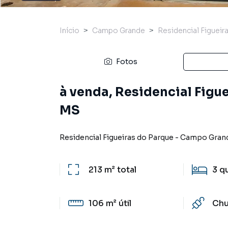
Início
Campo Grande
Residencial Figueir
Fotos
à venda, Residencial Figu
MS
Residencial Figueiras do Parque
-
Campo Gran
213 m²
total
3
q
106 m²
útil
Chu