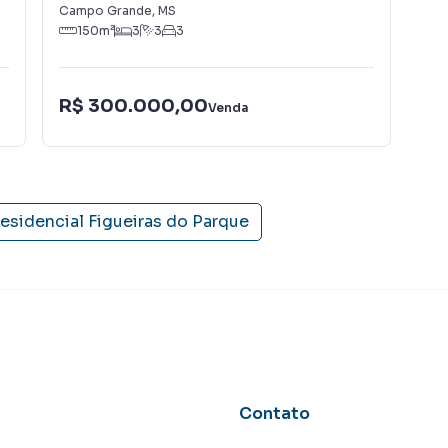
Campo Grande
,
MS
Cam
150
m²
3
3
3
R$ 300.000,00
R$
Venda
esidencial Figueiras do Parque
Contato