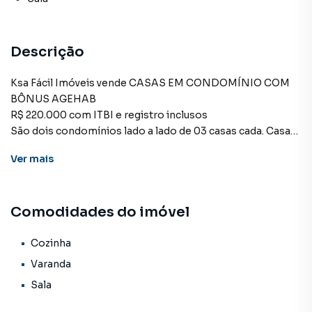
Descrição
Ksa Fácil Imóveis vende CASAS EM CONDOMÍNIO COM
BÔNUS AGEHAB
R$ 220.000 com ITBI e registro inclusos
São dois condomínios lado a lado de 03 casas cada. Casas
prontas aguardando avaliação CEF
Ver
mais
São dois quartos, WC social, sala, cozinha e garagem
descoberta em 56m2 construídos e 93m2 de terreno.
Agende sua visita
Comodidades do imóvel
Casa para Venda em região valorizada do bairro
Cozinha
Residencial Figueiras do Parque, em Campo Grande. Não
Varanda
encontrou o que procurava ou deseja mais informações
Sala
sobre Casa em Campo Grande? Entre em contato com
nossa equipe pelo telefone (67) 3213-4243.