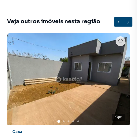
A KSA FACIL IMOVEIS tem mais opções de apartamentos,
casas residenciais e comerciais, sobrados, terrenos, lojas
Veja outros imóveis nesta região
e barracões para venda ou locação, além de
empreendimentos em construção ou lançamentos na
planta em Residencial Figueiras do Parque e em outras
regiões de Campo Grande. Aqui você encontra milhares de
ofertas para encontrar o imóvel que mais combina com
seu estilo de vida.
Negocie seu imóvel de forma totalmente online, com
segurança e tranquilidade. Na KSA FACIL IMOVEIS você
consegue comprar ou alugar um imóvel em Campo Grande
mesmo não estando na cidade e com a praticidade de
fazer tudo online, direto do seu computador ou
smartphone. Nós criamos soluções inovadoras para
simplificar a relação de proprietários, inquilinos e
10
compradores com o mercado imobiliário.
Casa