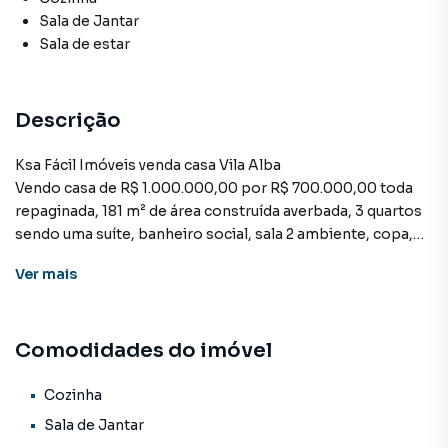
Sala de Jantar
Sala de estar
Descrição
Ksa Fácil Imóveis venda casa Vila Alba
Vendo casa de R$ 1.000.000,00 por R$ 700.000,00 toda
repaginada, 181 m² de área construída averbada, 3 quartos
sendo uma suíte, banheiro social, sala 2 ambiente, copa,
cozinha, BELÍSSIMA ÁREA GOURMET com banheiro, mais
Ver
mais
um quarto nos fundos! Iluminação toda em led, porta
pivotante de 1,20m.
Avenida Madri, 654 vila Alba LIBERADA PARA VISITAÇÃO
Comodidades do imóvel
Casa para Venda em região valorizada do bairro Vila Alba,
Cozinha
em Campo Grande. Não encontrou o que procurava ou
Sala de Jantar
deseja mais informações sobre Casa em Campo Grande?