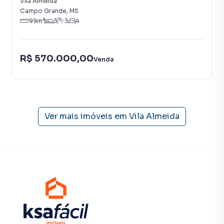
Vila Almeida
cidades do Brasil, incluindo Campo Grande.
Campo Grande
,
MS
99
m²
3
3
4
Na KSA FACIL IMOVEIS você consegue vender ou alugar
seu imóvel muito mais rápido do que em imobiliárias
tradicionais. Já vendemos e locamos diversos imóveis em
R$ 570.000,00
Venda
Campo Grande, especialmente em Vila Almeida. Isso
porque temos uma equipe de marketing digital focada em
produzir campanhas específicas para Campo Grande, o
que aumenta muito o número de contatos interessados e
tendo como consequência uma maior chance de vender ou
Ver mais imóveis em
Vila Almeida
alugar seu imóvel mais rápido. Contamos também com um
time de programadores, corretores treinados e uma
central de atendimento preparada para atender
proprietários e inquilinos.