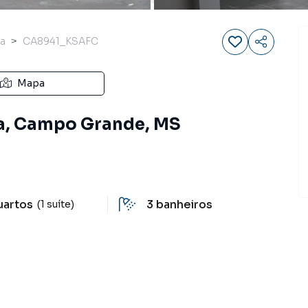
a
CA8941_KSAFC
Mapa
da, Campo Grande, MS
uartos
3
banheiros
(1 suíte)