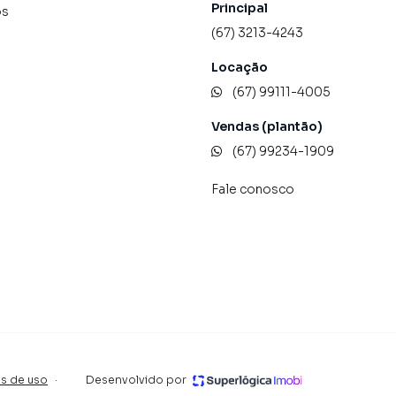
Principal
os
einados e uma central de atendimento preparada para
(67) 3213-4243
Locação
(67) 99111-4005
Vendas (plantão)
(67) 99234-1909
Fale conosco
s de uso
·
Desenvolvido por