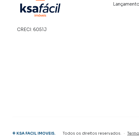
Lançament
com um time de programadores, corretores tr
atender proprietários e inquilinos.
CRECI:
6051J
©
KSA FACIL IMOVEIS
.
Todos os direitos reservados.
·
Termo