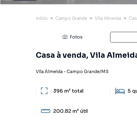
Início
Campo Grande
Vila Almeida
Cas
Fotos
Casa à venda, Vila Almei
Vila Almeida
-
Campo Grande
/
MS
396 m²
total
5
q
200.82 m²
útil