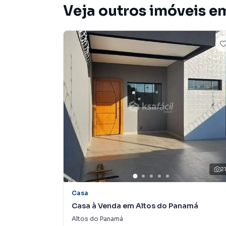
Veja outros imóveis em
🏊‍♂️ Piscina privativa perfeita para momentos d
📐 Área construída de 200,82 m²
🌳 Terreno amplo com 396,00 m²
Este imóvel é ideal para famílias que buscam
distribuídos, em uma localização privilegiada 
essenciais.
Não perca essa chance única de morar com con
📞 Entre em contato e agende uma visita!
2
Casa
Casa para Venda em região valorizada do bair
Casa à Venda em Altos do Panamá
procurava ou deseja mais informações sobre
equipe pelo telefone (67) 3213-4243.
Altos do Panamá