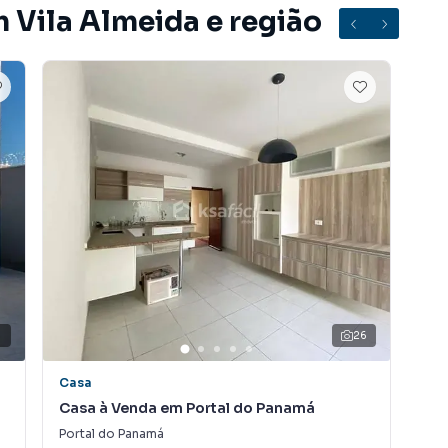
 Vila Almeida e região
e lazer com a família e amigos
 um lar completo, com ambientes amplos e bem
e com fácil acesso a comércios, escolas e serviços
forto e estilo em uma das melhores áreas da cidade!
1
26
Casa
Ca
ro Vila Almeida, em Campo Grande. Não encontrou o que
Casa à Venda em Portal do Panamá
Cas
 Casa em Campo Grande? Entre em contato com nossa
Portal do Panamá
Vil