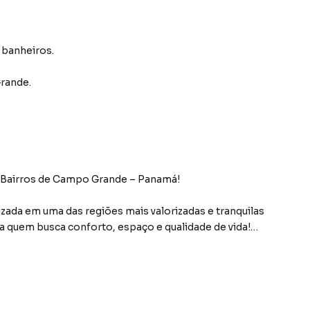
3 banheiros.
rande
.
 Bairros de Campo Grande – Panamá!
zada em uma das regiões mais valorizadas e tranquilas
a quem busca conforto, espaço e qualidade de vida!
es quartos com armários embutidos feitos em madeira