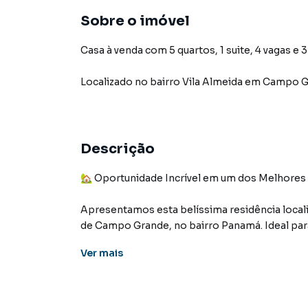
Sobre o imóvel
Casa à venda com 5 quartos, 1 suite, 4 vagas e 
Localizado
no bairro Vila Almeida
em Campo G
Descrição
🏡 Oportunidade Incrível em um dos Melhores
Apresentamos esta belíssima residência locali
de Campo Grande, no bairro Panamá. Ideal par
Ver
mais
✨ Destaques do Imóvel:
🛏️ 5 quartos, sendo 1 suíte espaçosa, 4 dess
maciça, garantindo durabilidade e elegância