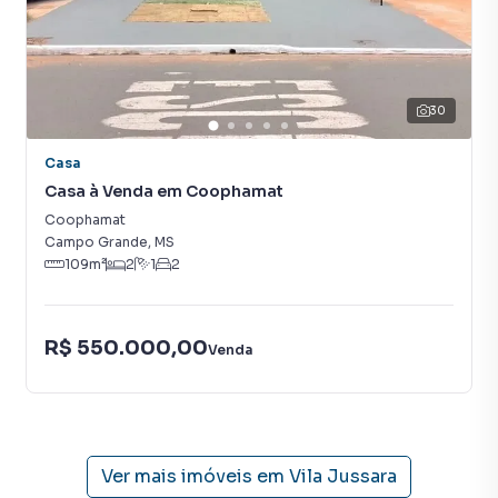
30
Casa
Casa à Venda em Coophamat
Coophamat
Campo Grande
,
MS
109
m²
2
1
2
R$ 550.000,00
Venda
Ver mais imóveis em
Vila Jussara