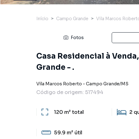
Início
Campo Grande
Vila Marcos Robert
Fotos
Casa Residencial à Venda
Grande - .
Vila Marcos Roberto
-
Campo Grande
/
MS
Código de origem:
517494
120 m²
total
2
q
59.9 m²
útil