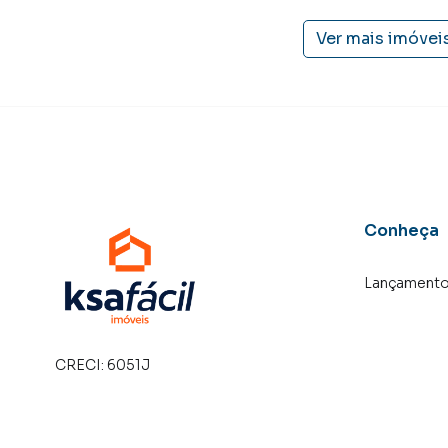
Ver mais imóvei
Conheça
Lançament
CRECI:
6051J