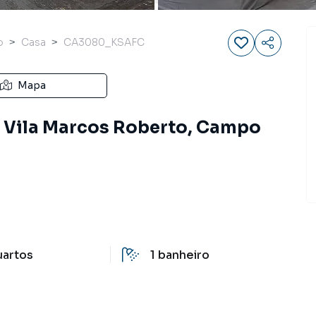
o
Casa
CA3080_KSAFC
Mapa
, Vila Marcos Roberto, Campo
uartos
1
banheiro