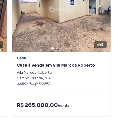
camos diversos imóveis em Campo Grande, especialmente
a equipe de marketing digital focada em produzir
 que aumenta muito o número de contatos interessados
de vender ou alugar seu imóvel mais rápido. Contamos
tores treinados e uma central de atendimento
nos.
3
18
Casa
So
Casa à Venda em Vila Marcos Roberto
So
Vila Marcos Roberto
Gua
Campo Grande
,
MS
Cam
59
m²
2
2
2
R$ 265.000,00
R$
Venda