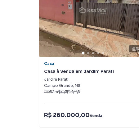
imobiliárias tradicionais. Já vendemos e lo
em Vila Marcos Roberto. Isso porque temos um
campanhas específicas para Campo Grande, o
e tendo como consequência uma maior chance 
também com um time de programadores, corre
preparada para atender proprietários e inquili
1
Casa
Casa à Venda em Jardim Parati
Jardim Parati
Campo Grande
,
MS
52
m²
3
1
3
R$ 260.000,00
Venda