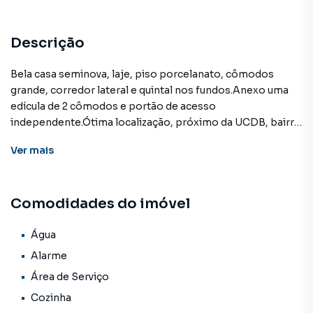
Descrição
Bela casa seminova, laje, piso porcelanato, cômodos
grande, corredor lateral e quintal nos fundos.Anexo uma
edícula de 2 cômodos e portão de acesso
independente.Ótima localização, próximo da UCDB, bairro
de crescente valorização.
Ver
mais
Casa para Venda em região valorizada do bairro Vila Marli,
Comodidades do imóvel
em Campo Grande. Não encontrou o que procurava ou
deseja mais informações sobre Casa em Campo Grande?
Entre em contato com nossa equipe pelo telefone (67)
Água
3213-4243.
Alarme
Área de Serviço
A KSA FACIL IMOVEIS tem mais opções de apartamentos,
Cozinha
casas residenciais e comerciais, sobrados, terrenos, lojas