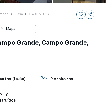
rande
Casa
CA9115_KSAFC
Mapa
 Campo Grande, Campo Grande,
uartos
2
banheiros
(1 suíte)
17 m²
struídos