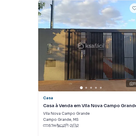
Anuncie seu imóvel! É fácil, rápido e gratuito!
imóveis em diversas cidades do Brasil, inclui
Na KSA FACIL IMOVEIS você consegue vender o
imobiliárias tradicionais. Já vendemos e lo
em Vila Nova Campo Grande. Isso porque temo
campanhas específicas para Campo Grande, o
e tendo como consequência uma maior chance 
também com um time de programadores, corre
preparada para atender proprietários e inquili
11
Casa
Casa à Venda em Vila Nova Campo Grand
Vila Nova Campo Grande
Campo Grande
,
MS
57
m²
2
2
2