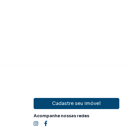
 285.000,00
R$ 250.00
Venda
Cadastre seu imóvel
Acompanhe nossas redes