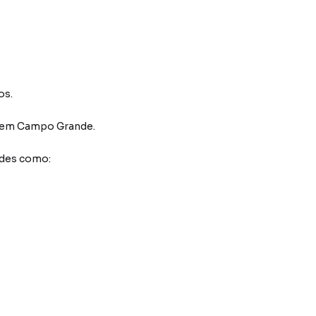
os.
em Campo Grande
.
ades como: