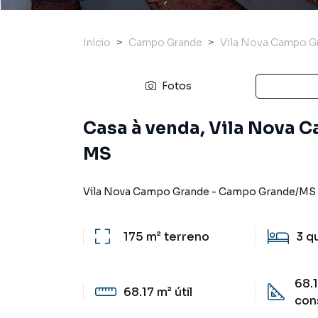
Início
Campo Grande
Vila Nova Campo G
Fotos
Casa à venda, Vila Nova
MS
Vila Nova Campo Grande
-
Campo Grande
/
MS
175 m²
terreno
3
q
68.
68.17 m²
útil
con