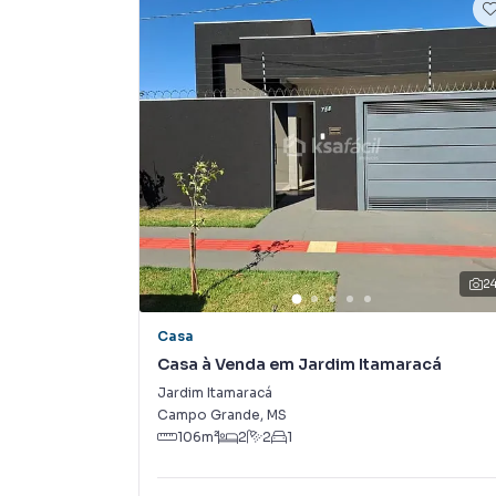
Na KSA FACIL IMOVEIS você consegue vender o
imobiliárias tradicionais. Já vendemos e lo
em Vila Santo Eugênio. Isso porque temos uma
campanhas específicas para Campo Grande, o
e tendo como consequência uma maior chance 
também com um time de programadores, corre
preparada para atender proprietários e inquili
2
Casa
Casa à Venda em Jardim Itamaracá
Jardim Itamaracá
Campo Grande
,
MS
106
m²
2
2
1