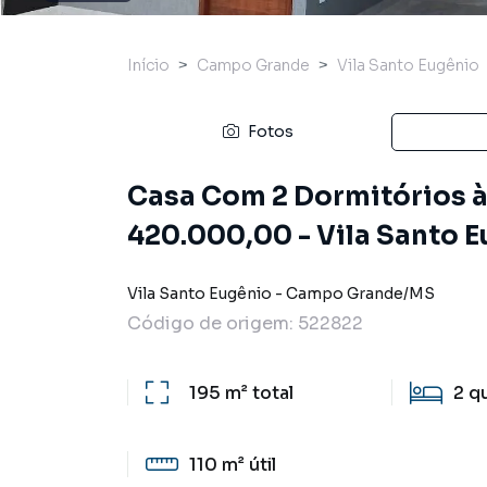
Início
Campo Grande
Vila Santo Eugênio
Fotos
Casa Com 2 Dormitórios à 
420.000,00 - Vila Santo 
Vila Santo Eugênio
-
Campo Grande
/
MS
Código de origem:
522822
195 m²
total
2
q
110 m²
útil