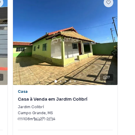
u alugar seu imóvel muito mais rápido do que em
camos diversos imóveis em Campo Grande, especialmente
 equipe de marketing digital focada em produzir
 que aumenta muito o número de contatos interessados
de vender ou alugar seu imóvel mais rápido. Contamos
tores treinados e uma central de atendimento
nos.
4
17
Casa
Ca
Casa à Venda em Jardim Colibrí
Cas
Jardim Colibrí
Pio
Campo Grande
,
MS
Cam
108
m²
2
2
4