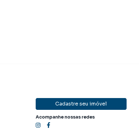
 390.000,00
R$ 350.00
Venda
Cadastre seu imóvel
Acompanhe nossas redes