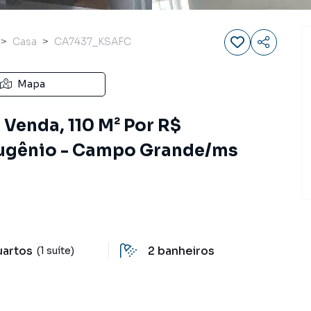
Casa
CA7437_KSAFC
Mapa
Venda, 110 M² Por R$
Eugênio - Campo Grande/ms
uartos
2
banheiros
(1 suíte)