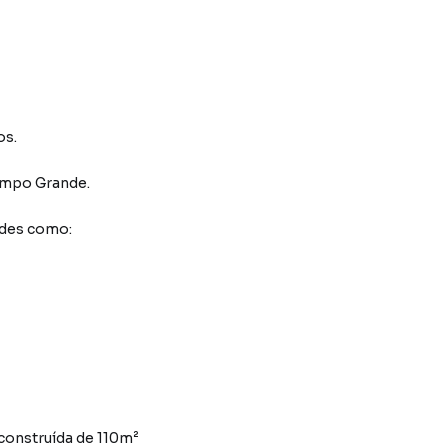
os.
mpo Grande
.
ades como:
construída de 110m²