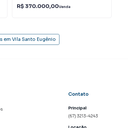
R$ 370.000,00
R$
Venda
is em
Vila Santo Eugênio
Contato
Principal
os
(67) 3213-4243
Locação