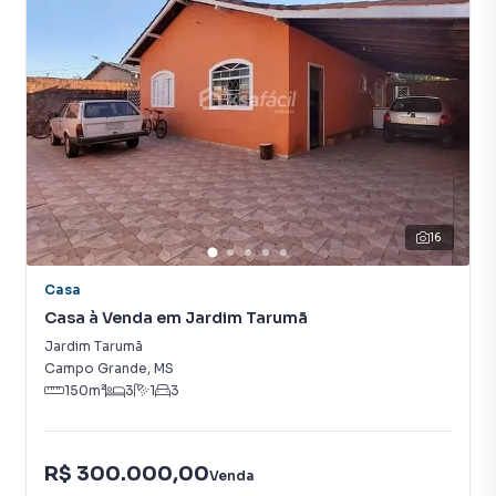
16
Casa
Casa à Venda em Jardim Tarumã
Jardim Tarumã
Campo Grande
,
MS
150
m²
3
1
3
R$ 300.000,00
Venda