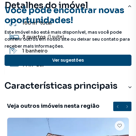
Detalhes do imóvel
Você pode encontrar novas
oportunidades!
160 m²
total
Este imóvel não está mais disponível, mas você pode
3
quartos
(1 suíte)
conferir outros em nosso site ou deixar seu contato para
receber mais informações.
1
banheiro
Ver sugestões
71 m²
útil
Características principais
Veja outros imóveis nesta região