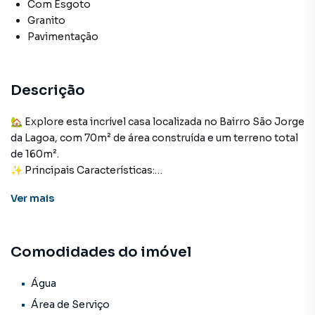
Com Esgoto
Granito
Pavimentação
Descrição
🏡 Explore esta incrível casa localizada no Bairro São Jorge
da Lagoa, com 70m² de área construída e um terreno total
de 160m².
✨ Principais Características:
Ver
mais
2 Quartos, incluindo 1 Suíte;
Área de Serviço;
Sala e Cozinha Integradas para maior conforto;
Comodidades do imóvel
Espaço para Duas Vagas de Garagem;
Quintal Amplo com instalações elétricas e hidráulicas
preparadas para uma área gourmet;
Água
Área de Serviço