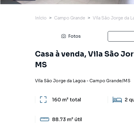
Início
Campo Grande
Vila São Jorge da 
Fotos
Casa à venda, Vila São J
MS
Vila São Jorge da Lagoa
-
Campo Grande
/
MS
160 m²
total
2
q
88.73 m²
útil