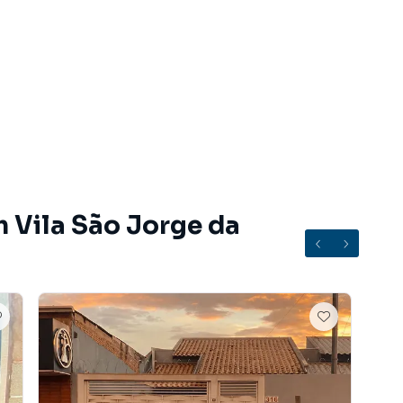
m Vila São Jorge da
ro Vila São Jorge da Lagoa, em Campo Grande. Não
nformações sobre Casa em Campo Grande? Entre em
3213-4243.