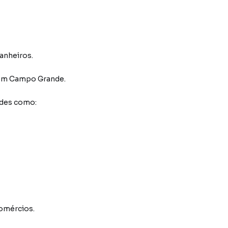
banheiros.
em Campo Grande
.
ades como:
comércios.