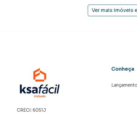
também com um time de programadores, corre
preparada para atender proprietários e inquili
Ver mais imóveis 
Conheça
Lançament
CRECI:
6051J