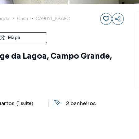
Lagoa
Casa
CA9071_KSAFC
Mapa
orge da Lagoa, Campo Grande,
uartos
2
banheiros
(1 suíte)