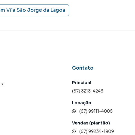
tores treinados e uma central de atendimento
nos.
em
Vila São Jorge da Lagoa
Contato
Principal
os
(67) 3213-4243
Locação
(67) 99111-4005
Vendas (plantão)
(67) 99234-1909