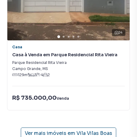
time de programadores, corretores treinados e uma
central de atendimento preparada para atender
proprietários e inquilinos.
24
Casa
Casa à Venda em Parque Residencial Rita Vieira
Parque Residencial Rita Vieira
Campo Grande
,
MS
129
m²
3
4
2
R$ 735.000,00
Venda
Ver mais imóveis em
Vila Vilas Boas