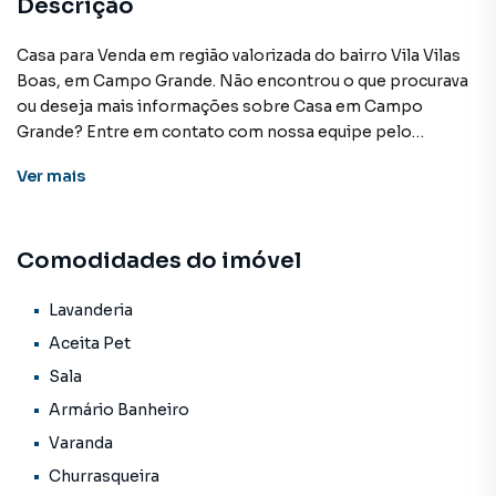
Descrição
Casa para Venda em região valorizada do bairro Vila Vilas
Boas, em Campo Grande. Não encontrou o que procurava
ou deseja mais informações sobre Casa em Campo
Grande? Entre em contato com nossa equipe pelo
telefone (67) 3213-4243.
Ver
mais
A KSA FACIL IMOVEIS tem mais opções de apartamentos,
casas residenciais e comerciais, sobrados, terrenos, lojas
Comodidades do imóvel
e barracões para venda ou locação, além de
empreendimentos em construção ou lançamentos na
planta em Vila Vilas Boas e em outras regiões de Campo
Lavanderia
Grande. Aqui você encontra milhares de ofertas para
Aceita Pet
encontrar o imóvel que mais combina com seu estilo de
Sala
vida.
Armário Banheiro
Negocie seu imóvel de forma totalmente online, com
Varanda
segurança e tranquilidade. Na KSA FACIL IMOVEIS você
Churrasqueira
consegue comprar ou alugar um imóvel em Campo Grande