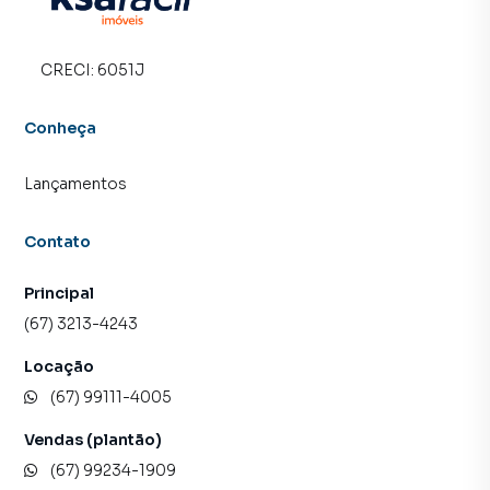
central de atendimento preparada para atender
proprietários e inquilinos.
CRECI:
6051J
Conheça
Lançamentos
Contato
Principal
(67) 3213-4243
Locação
(67) 99111-4005
Vendas (plantão)
(67) 99234-1909