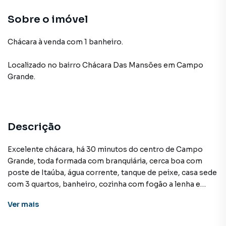
Sobre o imóvel
Chácara à venda com 1 banheiro.
Localizado
no bairro Chácara Das Mansões
em Campo
Grande
.
Descrição
Excelente chácara, há 30 minutos do centro de Campo
Grande, toda formada com branquiária, cerca boa com
poste de Itaúba, água corrente, tanque de peixe, casa sede
com 3 quartos, banheiro, cozinha com fogão a lenha e
forno, despensa, rico em varanda e 2 piscinas. Uma casa
Ver
mais
para caseiro; 1 galpão e caixa d'água de 5.000 litros, pomar.