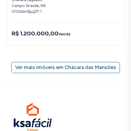
para encontrar o imóvel que mais combina com seu estilo
Campo Grande
,
MS
de vida.
256
m²
2
1
Negocie seu imóvel de forma totalmente online, com
segurança e tranquilidade. Na KSA FACIL IMOVEIS você
R$ 1.200.000,00
Venda
consegue comprar ou alugar um imóvel em Campo Grande
mesmo não estando na cidade e com a praticidade de
fazer tudo online, direto do seu computador ou
smartphone. Nós criamos soluções inovadoras para
simplificar a relação de proprietários, inquilinos e
Ver mais imóveis em
Chácara das Mansões
compradores com o mercado imobiliário.
Anuncie seu imóvel! É fácil, rápido e gratuito! A KSA FACIL
IMOVEIS é uma imobiliária digital com imóveis em diversas
cidades do Brasil, incluindo Campo Grande.
Na KSA FACIL IMOVEIS você consegue vender ou alugar
seu imóvel muito mais rápido do que em imobiliárias
tradicionais. Já vendemos e locamos diversos imóveis em
Campo Grande, especialmente em Chácara das Mansões.