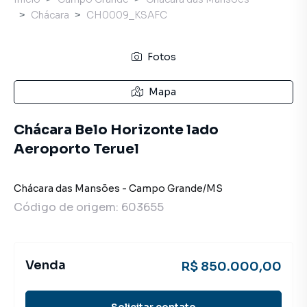
Chácara
CH0009_KSAFC
Fotos
Mapa
Chácara Belo Horizonte lado
Aeroporto Teruel
Chácara das Mansões
-
Campo Grande
/
MS
Código de origem:
603655
Venda
R$ 850.000,00
Solicitar contato